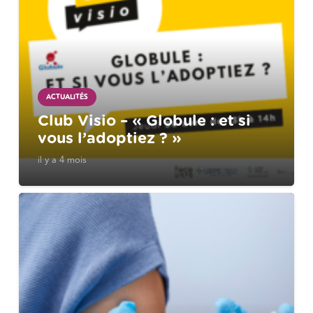
ACTUALITÉS
Club Visio – « Globule : et si
vous l’adoptiez ? »
il y a 4 mois