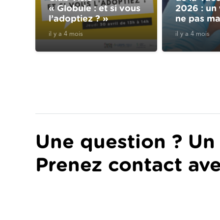
« Globule : et si vous
2026 : un
l’adoptiez ? »
ne pas ma
il y a 4 mois
il y a 4 mois
Une question ? Un 
Prenez contact ave