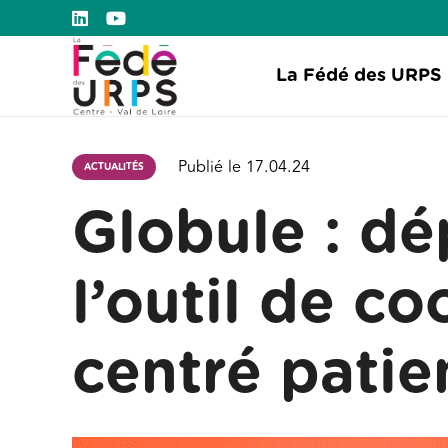
La Fédé des URPS
Publié le
17.04.24
ACTUALITÉS
Globule : d
l’outil de co
centré patie