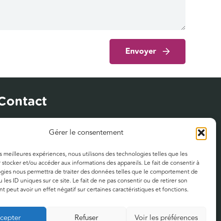
Envoyer
Contact
122 bis, rue du Faubourg Saint-Jean
Gérer le consentement
45000 Orléans
es meilleures expériences, nous utilisons des technologies telles que les
 stocker et/ou accéder aux informations des appareils. Le fait de consentir à
Politique de confidentialité
gies nous permettra de traiter des données telles que le comportement de
 les ID uniques sur ce site. Le fait de ne pas consentir ou de retirer son
Mentions légales
 peut avoir un effet négatif sur certaines caractéristiques et fonctions.
cepter
Refuser
Voir les préférences