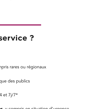
service ?
pris rares ou régionaux
ique des publics
4 et 7j/7*
es
, y compris en situation d’urgence