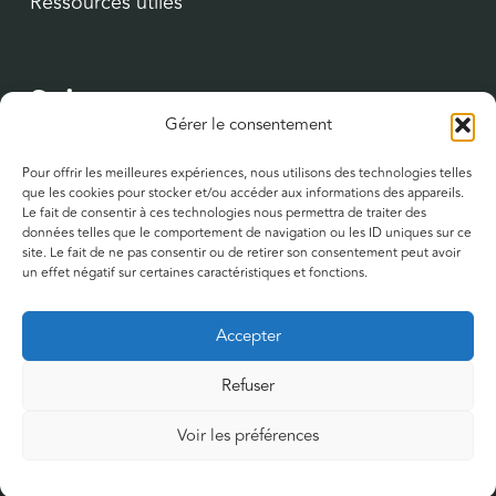
Ressources utiles
Suivez-nous
Gérer le consentement
YouTube
Pour offrir les meilleures expériences, nous utilisons des technologies telles
que les cookies pour stocker et/ou accéder aux informations des appareils.
LinkedIn
Le fait de consentir à ces technologies nous permettra de traiter des
données telles que le comportement de navigation ou les ID uniques sur ce
site. Le fait de ne pas consentir ou de retirer son consentement peut avoir
Contact
un effet négatif sur certaines caractéristiques et fonctions.
122 bis, rue du Faubourg Saint-Jean
Accepter
45000 Orléans
Refuser
Politique de confidentialité
Voir les préférences
Mentions légales