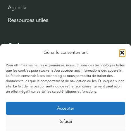
Agenda
Ressources utiles
Suivez-nous
Gérer le consentement
YouTube
Pour offrir les meilleures expériences, nous utilisons des technologies telles
que les cookies pour stocker et/ou accéder aux informations des appareils.
LinkedIn
Le fait de consentir à ces technologies nous permettra de traiter des
données telles que le comportement de navigation ou les ID uniques sur ce
site. Le fait de ne pas consentir ou de retirer son consentement peut avoir
Contact
un effet négatif sur certaines caractéristiques et fonctions.
122 bis, rue du Faubourg Saint-Jean
Accepter
45000 Orléans
Refuser
Politique de confidentialité