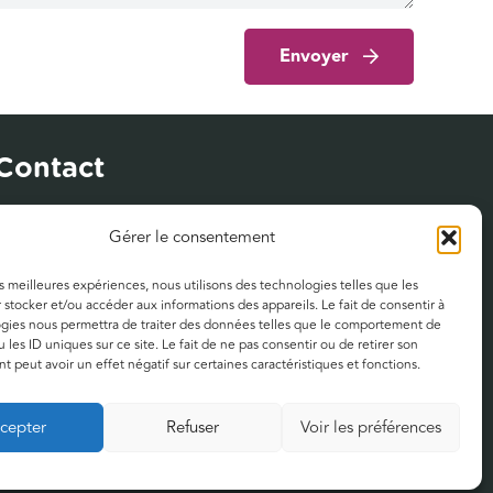
Envoyer
Contact
122 bis, rue du Faubourg Saint-Jean
Gérer le consentement
45000 Orléans
es meilleures expériences, nous utilisons des technologies telles que les
 stocker et/ou accéder aux informations des appareils. Le fait de consentir à
Politique de confidentialité
gies nous permettra de traiter des données telles que le comportement de
 les ID uniques sur ce site. Le fait de ne pas consentir ou de retirer son
Mentions légales
 peut avoir un effet négatif sur certaines caractéristiques et fonctions.
cepter
Refuser
Voir les préférences