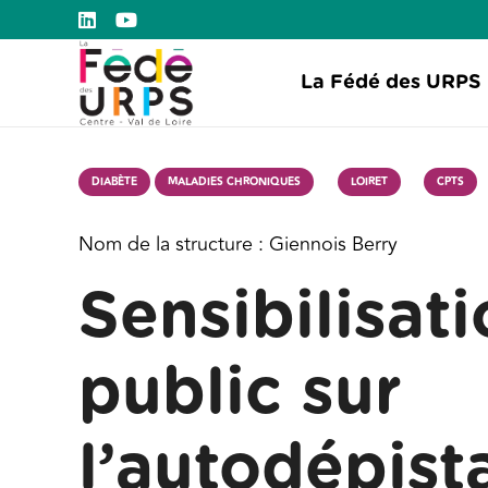
La Fédé des URPS
DIABÈTE
MALADIES CHRONIQUES
LOIRET
CPTS
Nom de la structure :
Giennois Berry
Sensibilisat
public sur
l’autodépist