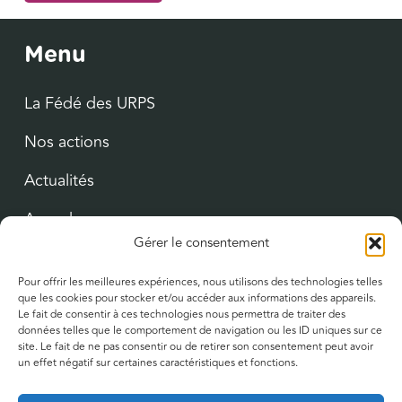
Menu
La Fédé des URPS
Nos actions
Actualités
Agenda
Gérer le consentement
Ressources utiles
Pour offrir les meilleures expériences, nous utilisons des technologies telles
que les cookies pour stocker et/ou accéder aux informations des appareils.
Le fait de consentir à ces technologies nous permettra de traiter des
données telles que le comportement de navigation ou les ID uniques sur ce
Suivez-nous
site. Le fait de ne pas consentir ou de retirer son consentement peut avoir
un effet négatif sur certaines caractéristiques et fonctions.
YouTube